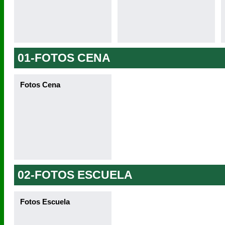
01-FOTOS CENA
Fotos Cena
02-FOTOS ESCUELA
Fotos Escuela