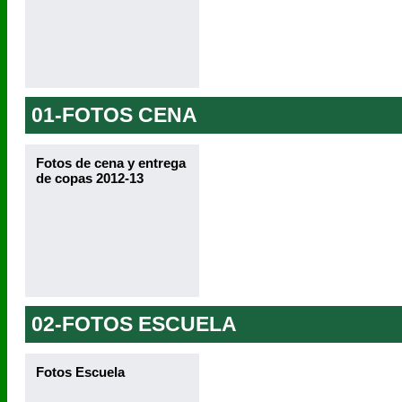
01-FOTOS CENA
Fotos de cena y entrega
de copas 2012-13
02-FOTOS ESCUELA
Fotos Escuela