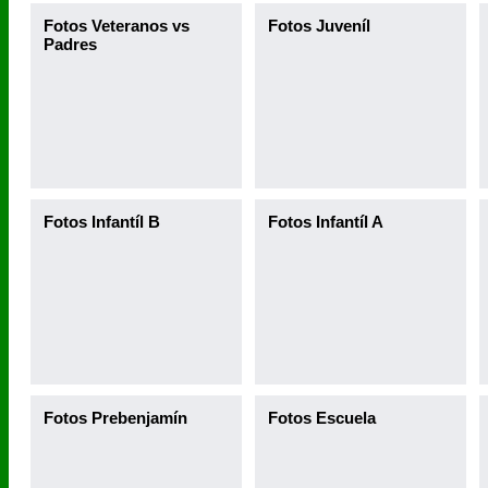
Fotos Veteranos vs
Fotos Juveníl
Padres
Fotos Infantíl B
Fotos Infantíl A
Fotos Prebenjamín
Fotos Escuela