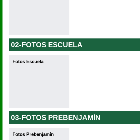
02-FOTOS ESCUELA
Fotos Escuela
03-FOTOS PREBENJAMÍN
Fotos Prebenjamín