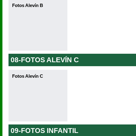
Fotos Alevín B
08-FOTOS ALEVÍN C
Fotos Alevín C
09-FOTOS INFANTIL