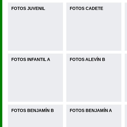
FOTOS JUVENIL
FOTOS CADETE
FOTOS INFANTIL A
FOTOS ALEVÍN B
FOTOS BENJAMÍN B
FOTOS BENJAMÍN A