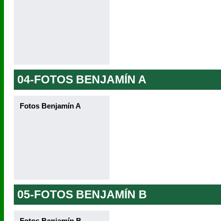
04-FOTOS BENJAMÍN A
Fotos Benjamín A
05-FOTOS BENJAMÍN B
Fotos Benjamín B