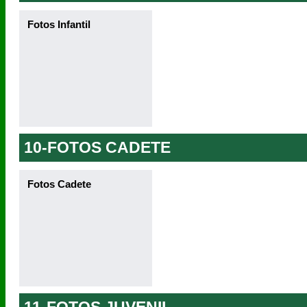
Fotos Infantil
10-FOTOS CADETE
Fotos Cadete
11-FOTOS JUVENIL