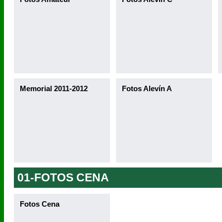
Memorial 2011-2012
Fotos Alevín A
01-FOTOS CENA
Fotos Cena