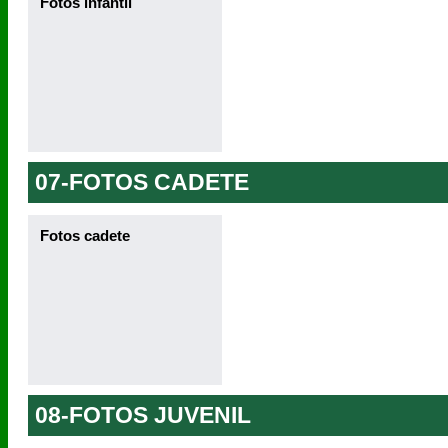
Fotos infantíl
07-FOTOS CADETE
Fotos cadete
08-FOTOS JUVENIL