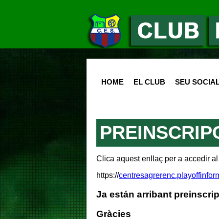
HOME
EL CLUB
SEU SOCIA
PREINSCRIP
Clica aquest enllaç per a accedir al 
https://
centresagrerenc.playoffinfor
Ja están arribant preinscri
Gràcies