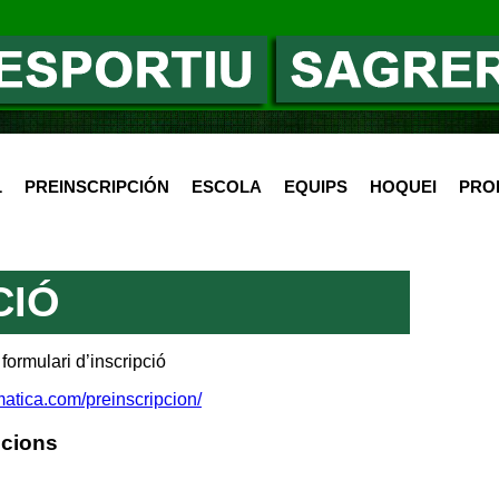
L
PREINSCRIPCIÓN
ESCOLA
EQUIPS
HOQUEI
PRO
CIÓ
formulari d’inscripció
matica.com/preinscripcion/
pcions